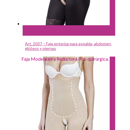
Leer más
Art. 2037 – Faja enteriza para espalda, abdomen,
glúteos y piernas
Faja Modeladora Reductora Pos-quirúrgica.