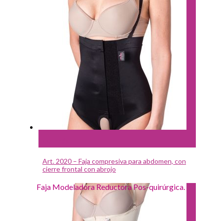
Leer más
Art. 2020 – Faja compresiva para abdomen, con
cierre frontal con abrojo
Faja Modeladora Reductora Pos-quirúrgica.