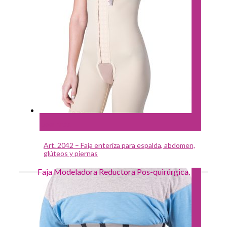
Leer más
Art. 2042 – Faja enteriza para espalda, abdomen,
glúteos y piernas
Faja Modeladora Reductora Pos-quirúrgica.